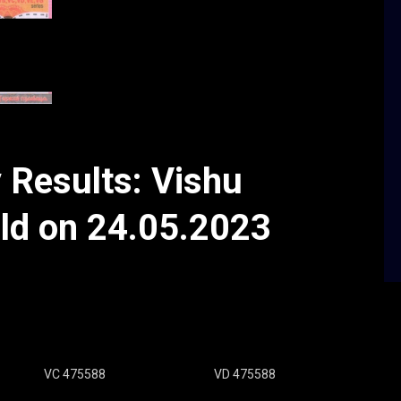
y Results: Vishu
ld on 24.05.2023
VC 475588
VD 475588