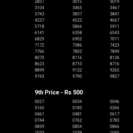
2837
3015
3019
3104
3465
3467
3743
3837
3841
4237
4522
4667
5718
5866
5911
6141
6358
6543
6829
6902
7011
7172
7386
7423
7766
7802
7849
8070
8116
8126
8623
8710
8716
8899
9132
9265
9743
9790
9857
9th Price - Rs 500
0027
0034
0046
0160
0185
0266
0461
0481
0617
0744
0762
0783
0839
0854
0866
1033
1039
1055