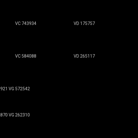
VC 743934
VD 175757
VC 584088
VD 265117
3921 VG 572542
2870 VG 262310