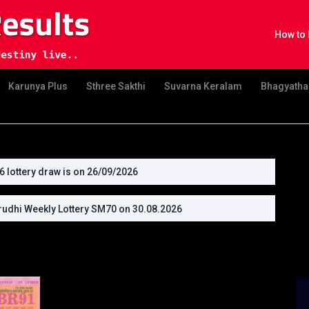
How to 
Karunya Plus
Sthree Sakthi
Suvarna Keralam
Bhagyatha
lottery draw is on 26/09/2026
udhi Weekly Lottery SM70 on 30.08.2026