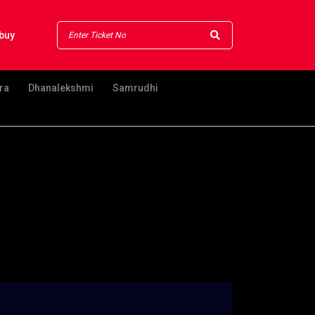
buy
ra
Dhanalekshmi
Samrudhi